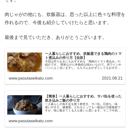
肉じゃがの他にも、炊飯器は、思った以上に色々な料理を
作れるので、今後も紹介していけたらと思います。
最後まで見ていただき、ありがとうございます。
一人暮らしにおすすめ、炊飯器できる鶏肉のトマ
ト煮込みの作り方【自炊】
今回は作りおきにもおすすめな「鶏肉のトマト煮込み」の
紹介です。 簡単ながら本格的な味わいなので、赤ワインや
パンによく合いますし、もちろんおかずとしてもおすすめ
の一品です。 作り置きもできるので、一人暮らしの方でも
気軽にできてしまいます。 炊...
www.pasutaseikatu.com
2021.08.21
【簡単】一人暮らしにおすすめ、サバ缶を使った
炊き込みご飯の作り方
一人暮らしの魚不足を救う救世主、サバ缶。日持ち、味、
使いやすさ、健康面、どれをとっても一級品の万能食材で
すが、味に飽きてくる人も多いと思います。そこで今回
は、サバ缶の応用レシピとして、サバ缶で作る炊き込みご
はんの作り方を紹介します。私自身、
www.pasutaseikatu.com