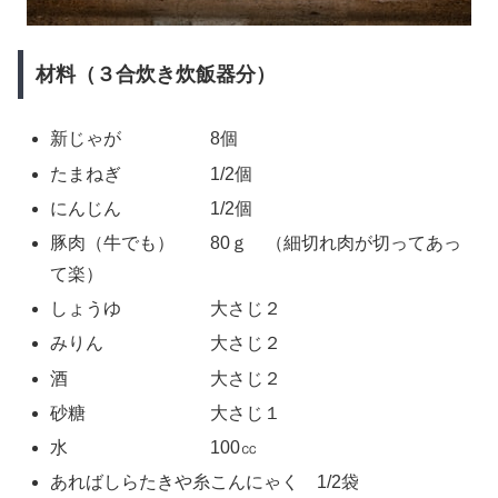
材料（３合炊き炊飯器分）
新じゃが 8個
たまねぎ 1/2個
にんじん 1/2個
豚肉（牛でも） 80ｇ （細切れ肉が切ってあっ
て楽）
しょうゆ 大さじ２
みりん 大さじ２
酒 大さじ２
砂糖 大さじ１
水 100㏄
あればしらたきや糸こんにゃく 1/2袋