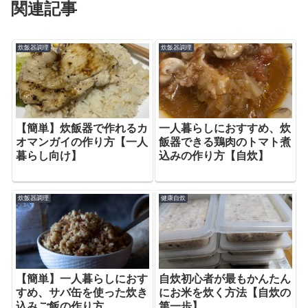
関連記事
炊飯器調理
炊飯器調理
【簡単】炊飯器で作れるカ
一人暮らしにおすすめ、炊
オマンガイの作り方【一人
飯器できる鶏肉のトマト煮
暮らし向け】
込みの作り方【自炊】
炊飯器調理
健康自炊
【簡単】一人暮らしにおす
自炊初心者が最もかんたん
すめ、サバ缶を使った炊き
にお米を炊く方法【自炊の
込みご飯の作り方
第一歩】