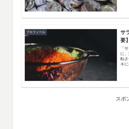
サ
プロフィール
要
「サ
に、
転さ
キに
スポ