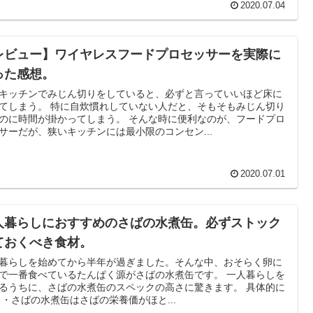
2020.07.04
レビュー】ワイヤレスフードプロセッサーを実際に
った感想。
キッチンでみじん切りをしていると、必ずと言っていいほど床に
てしまう。 特に自炊慣れしていない人だと、そもそもみじん切り
のに時間が掛かってしまう。 そんな時に便利なのが、フードプロ
サーだが、狭いキッチンには最小限のコンセン...
2020.07.01
人暮らしにおすすめのさばの水煮缶。必ずストック
ておくべき食材。
暮らしを始めてから半年が過ぎました。そんな中、おそらく卵に
で一番食べているたんぱく源がさばの水煮缶です。 一人暮らしを
るうちに、さばの水煮缶のスペックの高さに驚きます。 具体的に
 ・さばの水煮缶はさばの栄養価がほと...