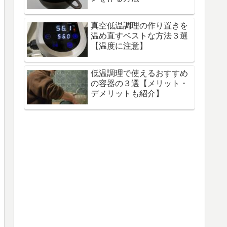
真空低温調理の作り置きを
温め直すベストな方法３選
【温度に注意】
低温調理で使えるおすすめ
の容器の３選【メリット・
デメリットも紹介】