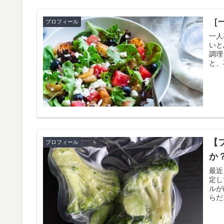
［
プロフィール
一人
いと
調理
と、
【
プロフィール
か
最近
定し
ルが
らだ