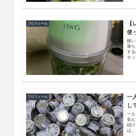
【
プロフィール
使
狭い
落ち
する
セッ
一
プロフィール
し
一人
並ん
続け
は、