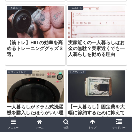
一人暮らし
一人暮らし
【筋トレ】HIITの効率を高
実家近くの一人暮らしはお
めるトレーニンググッズ３
金の無駄？実家近くでも一
選。
人暮らしを勧める理由
ガジェットレビュー
ライフハック
一人暮らしがドラム式洗濯
【一人暮らし】固定費を大
機を購入したほうがいい理
幅に節約するために抑えて
由【レビュー】
おきたい3つのポイント
メニュー
ホーム
検索
トップ
サイドバー