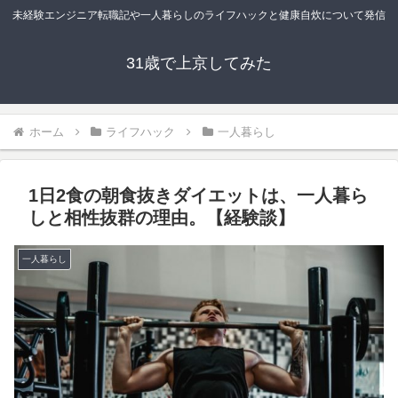
未経験エンジニア転職記や一人暮らしのライフハックと健康自炊について発信
31歳で上京してみた
ホーム
ライフハック
一人暮らし
1日2食の朝食抜きダイエットは、一人暮ら
しと相性抜群の理由。【経験談】
一人暮らし