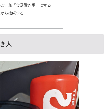
かご」兼「食器置き場」にする
道から接続する
き人