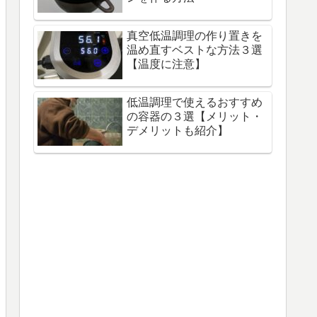
真空低温調理の作り置きを
温め直すベストな方法３選
【温度に注意】
低温調理で使えるおすすめ
の容器の３選【メリット・
デメリットも紹介】