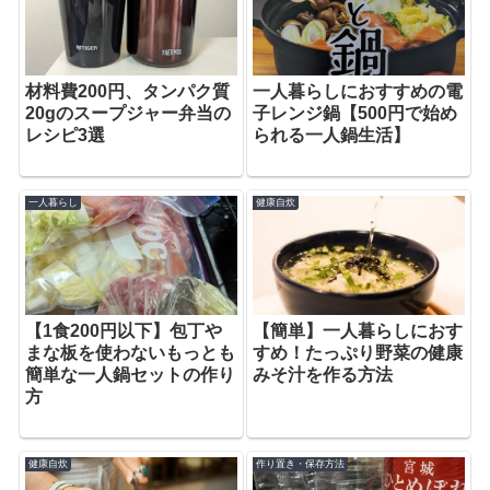
材料費200円、タンパク質
一人暮らしにおすすめの電
20gのスープジャー弁当の
子レンジ鍋【500円で始め
レシピ3選
られる一人鍋生活】
一人暮らし
健康自炊
【1食200円以下】包丁や
【簡単】一人暮らしにおす
まな板を使わないもっとも
すめ！たっぷり野菜の健康
簡単な一人鍋セットの作り
みそ汁を作る方法
方
健康自炊
作り置き・保存方法