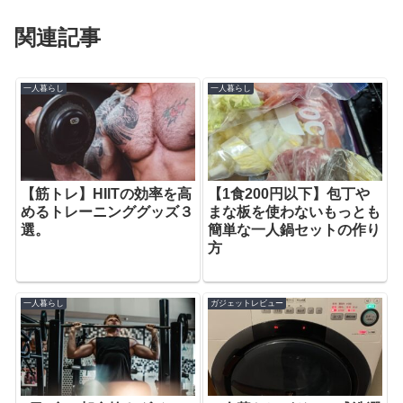
関連記事
一人暮らし
一人暮らし
【筋トレ】HIITの効率を高
【1食200円以下】包丁や
めるトレーニンググッズ３
まな板を使わないもっとも
選。
簡単な一人鍋セットの作り
方
一人暮らし
ガジェットレビュー