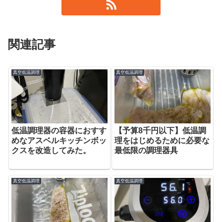
関連記事
真空低温調理
真空低温調理
低温調理器の容器におすす
【予算8千円以下】低温調
めなアスベルキッチンボッ
理をはじめるために必要な
クスを改造してみた。
最低限の調理器具
真空低温調理
真空低温調理