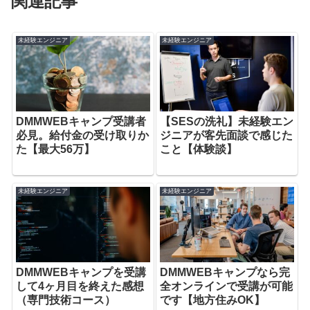
関連記事
未経験エンジニア
未経験エンジニア
DMMWEBキャンプ受講者
【SESの洗礼】未経験エン
必見。給付金の受け取りか
ジニアが客先面談で感じた
た【最大56万】
こと【体験談】
未経験エンジニア
未経験エンジニア
DMMWEBキャンプを受講
DMMWEBキャンプなら完
して4ヶ月目を終えた感想
全オンラインで受講が可能
（専門技術コース）
です【地方住みOK】