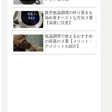
真空低温調理の作り置きを
温め直すベストな方法３選
【温度に注意】
低温調理で使えるおすすめ
の容器の３選【メリット・
デメリットも紹介】